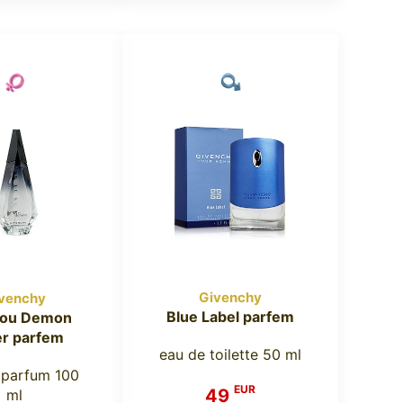
Givenchy
venchy
Blue Label parfem
 ou Demon
er parfem
eau de toilette 50 ml
 parfum 100
EUR
49
ml