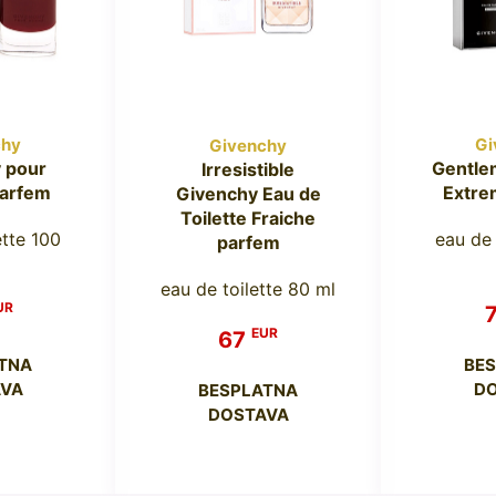
chy
Gi
Givenchy
 pour
Gentle
Irresistible
arfem
Extre
Givenchy Eau de
Toilette Fraiche
ette 100
eau de
parfem
eau de toilette 80 ml
UR
EUR
67
TNA
BE
VA
D
BESPLATNA
DOSTAVA