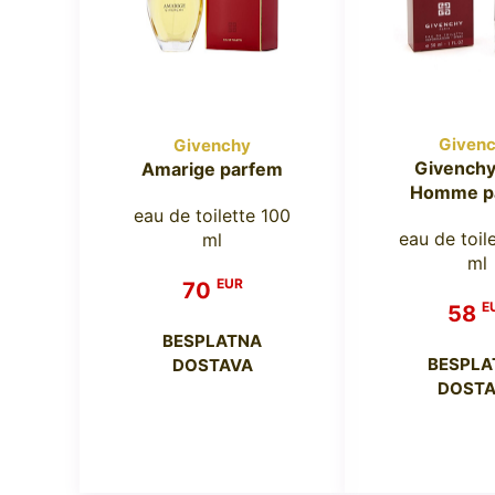
Given
Givenchy
Givenchy
Amarige parfem
Homme p
eau de toilette 100
eau de toil
ml
ml
EUR
70
E
58
BESPLATNA
BESPLA
DOSTAVA
DOSTA