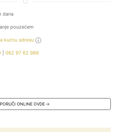
h dana
ćanje pouzećem
 kućnu adresu
9
|
062 97 62 986
PORUČI ONLINE OVDE