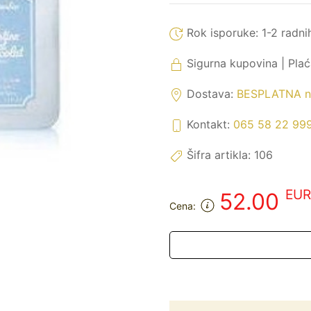
Rok isporuke:
1-2 radni
Sigurna kupovina | Pla
Dostava:
BESPLATNA na
Kontakt:
065 58 22 99
Šifra artikla:
106
EUR
52.00
Cena: