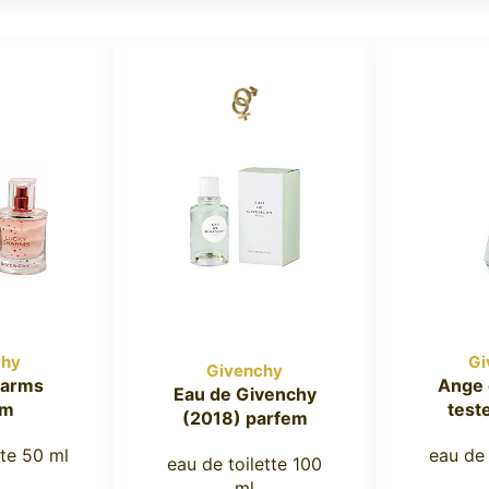
chy
Gi
Givenchy
harms
Ange
Eau de Givenchy
em
test
(2018) parfem
tte 50 ml
eau de
eau de toilette 100
ml