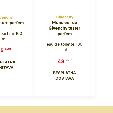
Givenchy
venchy
Monsieur de
ture parfem
Givenchy tester
 parfum 100
parfem
ml
eau de toilette 100
EUR
ml
75
EUR
48
SPLATNA
OSTAVA
BESPLATNA
DOSTAVA