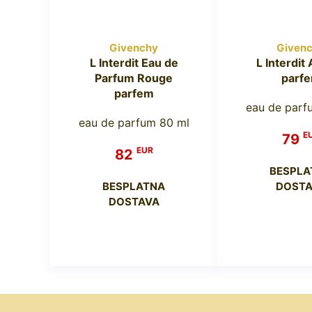
Givenchy
Given
L Interdit Eau de
L Interdit
Parfum Rouge
parf
parfem
eau de parf
eau de parfum 80 ml
E
79
EUR
82
BESPLA
BESPLATNA
DOSTA
DOSTAVA