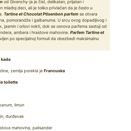
on
od Givenchy-ja je čist, delikatan, prijatan i
lađoj deci, ali je toliko privlačan da je često u
a.
Tartine et Chocolat Ptisenbon parfem
se otvara
na, pomorandže i galbanuma. U srcu ovog dopadljivog i
 jasmin i orlovi nokti, dok se osnova parfema sastoji od
andera, ambera i hrastove mahovine.
Parfem Tartine et
vljen po specijalnoj formuli da obezbedi maksimalnu
o kada
ine, zemlja porekla je
Francuska
e toilette
banum, limun
min, đurđevak
stova mahovina, palisander