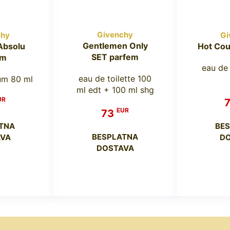
Givenchy
chy
Gi
Gentlemen Only
 Absolu
Hot Cou
SET parfem
em
eau de
eau de toilette 100
um 80 ml
ml edt + 100 ml shg
UR
EUR
73
TNA
BE
BESPLATNA
VA
D
DOSTAVA