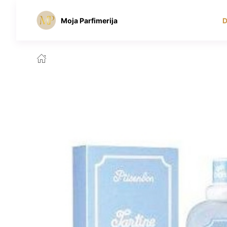
Moja Parfimerija
D