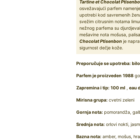
Tartine et Chocolat Ptisenb
osvežavajući parfem namenjen m
upotrebi kod savremenih žen
svežim citrusnim notama limu
nežnog parfema su djurdjevak,
mešavine nota mošusa, palis
Chocolat Ptisenbon
je napra
sigurnost dečje kože.
Preporučuje se upotreba:
bil
Parfem je proizveden
1988
god
Zapremina i tip:
100 ml
,
eau d
Mirisna grupa:
cvetni zeleni
Gornja nota:
pomorandža, gal
Srednja nota:
orlovi nokti, jas
Bazna nota:
amber, mošus, hra