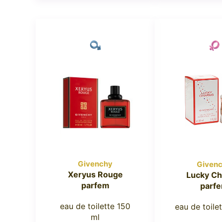
Givenchy
Given
Xeryus Rouge
Lucky C
parfem
parf
eau de toilette 150
eau de toile
ml