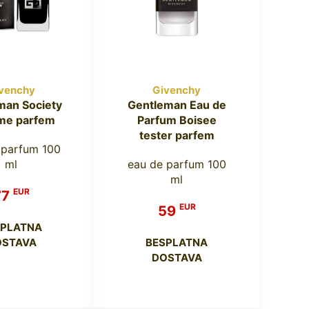
venchy
Givenchy
man Society
Gentleman Eau de
me parfem
Parfum Boisee
tester parfem
 parfum 100
ml
eau de parfum 100
ml
EUR
77
EUR
59
SPLATNA
OSTAVA
BESPLATNA
DOSTAVA