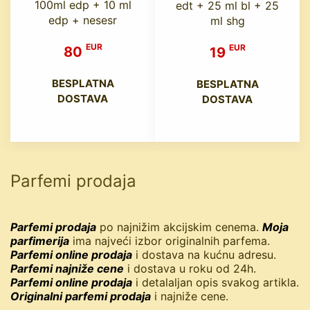
100ml edp + 10 ml
edt + 25 ml bl + 25
edp + nesesr
ml shg
EUR
EUR
80
19
BESPLATNA
BESPLATNA
DOSTAVA
DOSTAVA
Parfemi prodaja
Parfemi prodaja
po najnižim akcijskim cenema.
Moja
parfimerija
ima najveći izbor originalnih parfema.
Parfemi online prodaja
i dostava na kućnu adresu.
Parfemi najniže cene
i dostava u roku od 24h.
Parfemi online prodaja
i detalaljan opis svakog artikla.
Originalni parfemi prodaja
i najniže cene.