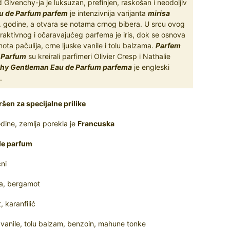
 Givenchy-ja je luksuzan, prefinjen, raskošan i neodoljiv
u de Parfum parfem
je intenzivnija varijanta
mirisa
. godine, a otvara se notama crnog bibera. U srcu ovog
traktivnog i očaravajućeg parfema je iris, dok se osnova
ta pačulija, crne ljuske vanile i tolu balzama.
Parfem
 Parfum
su kreirali parfimeri Olivier Cresp i Nathalie
hy Gentleman Eau de Parfum parfema
je engleski
.
ršen za specijalne prilike
dine, zemlja porekla je
Francuska
de parfum
ni
da, bergamot
, karanfilić
e vanile, tolu balzam, benzoin, mahune tonke