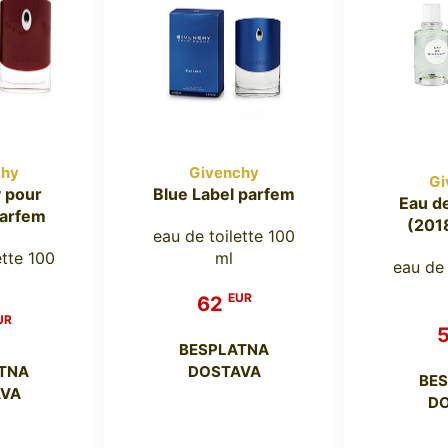
chy
Givenchy
Gi
 pour
Blue Label parfem
Eau d
arfem
(201
eau de toilette 100
ette 100
ml
eau de 
EUR
62
UR
BESPLATNA
TNA
DOSTAVA
BE
VA
D