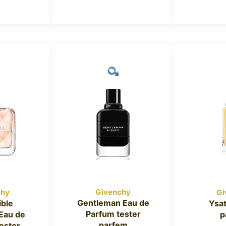
Givenchy
chy
Gi
Gentleman Eau de
ible
Ysat
Parfum tester
Eau de
p
parfem
tester