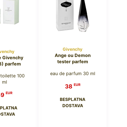
Givenchy
venchy
Ange ou Demon
e Givenchy
tester parfem
8) parfem
eau de parfum 30 ml
toilette 100
ml
EUR
38
EUR
59
BESPLATNA
DOSTAVA
SPLATNA
OSTAVA