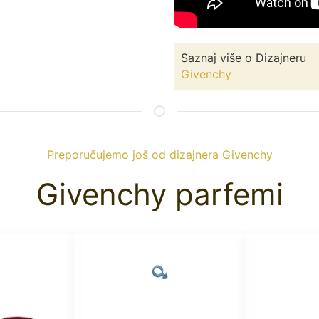
Saznaj više o Dizajneru
Givenchy
Preporučujemo još od dizajnera Givenchy
Givenchy parfemi