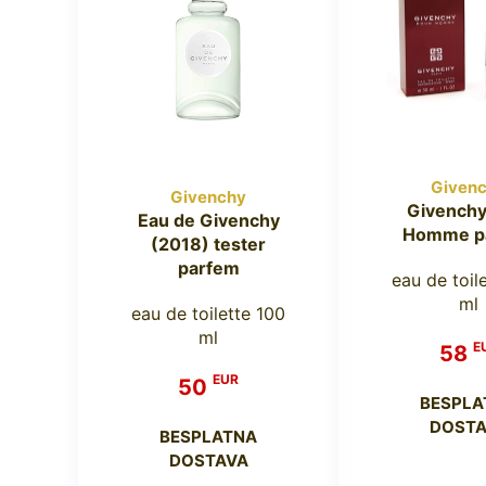
Given
Givenchy
Givenchy
Eau de Givenchy
Homme p
(2018) tester
parfem
eau de toil
ml
eau de toilette 100
ml
E
58
EUR
50
BESPLA
DOSTA
BESPLATNA
DOSTAVA