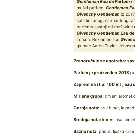
Gentleman Eau de Parfum
od
muški parfem.
Gentleman Ea
Givenchy Gentleman
iz 2017
sofisticiranog, šarmantnog, a
parfema sastoji od mešavine no
Givenchy Gentleman Eau de
Lorson. Reklamno lice
Givenc
glumac Aaron Taylor-Johnson
Preporučuje se upotreba:
sav
Parfem je proizveden
2018
go
Zapremina i tip:
100 ml
,
eau 
Mirisna grupa:
drveni aromatič
Gornja nota:
crni biber, lavan
Srednja nota:
koren irisa, cimet
Bazna nota:
pačuli, ljuska crn