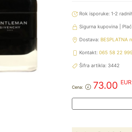
Rok isporuke:
1-2 radni
Sigurna kupovina | Pla
Dostava:
BESPLATNA na
Kontakt:
065 58 22 99
Šifra artikla:
3442
EUR
73.00
Cena: