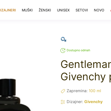
IZAJNERI
MUŠKI
ŽENSKI
UNISEX
SETOVI
NOVO
Dostupno odmah
Gentleman
Givenchy 
Zapremina:
100 ml
Dizajner:
Givenchy