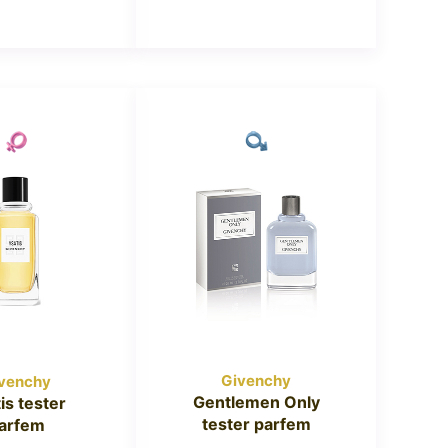
Givenchy
venchy
Gentlemen Only
is tester
tester parfem
arfem