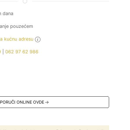
h dana
ćanje pouzećem
 kućnu adresu
9
|
062 97 62 986
PORUČI ONLINE OVDE