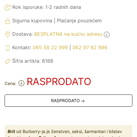
Rok isporuke:
1-2 radnih dana
Sigurna kupovina | Plaćanje pouzećem
Dostava:
BESPLATNA na kućnu adresu
Kontakt:
065 58 22 999
|
062 97 62 986
Šifra artikla:
8188
RASPRODATO
Cena:
RASPRODATO
Brit
od Burberry-ja je ženstven, seksi, šarmantan i blistav