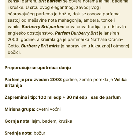
ženski parfem.
Brit parfem
se otvara notama lajma, badema
i kruške. U srcu ovog elegantnog, zavodljivog i
očaravajućeg parfema je božur, dok se osnova parfema
sastoji od mešavine nota mahagonija, ambera, tonke i
vanile.
Burberry Brit parfem
čuva čuva tradiju i predstavlja
englesko dostojanstvo.
Parfem Burberry Brit
je lansiran
2003. godine, a kreirala ga je parfimerka Nathalie Cracia-
Getto.
Burberry Brit miris
je napravljen u luksuznoj i otmenoj
bočici.
Preporučuje se upotreba:
danju
Parfem je proizveden
2003
godine, zemlja porekla je
Velika
Britanija
Zapremina i tip:
100 ml edp + 30 ml edp
,
eau de parfum
Mirisna grupa:
cvetni voćni
Gornja nota:
lajm, badem, kruška
Srednja nota:
božur