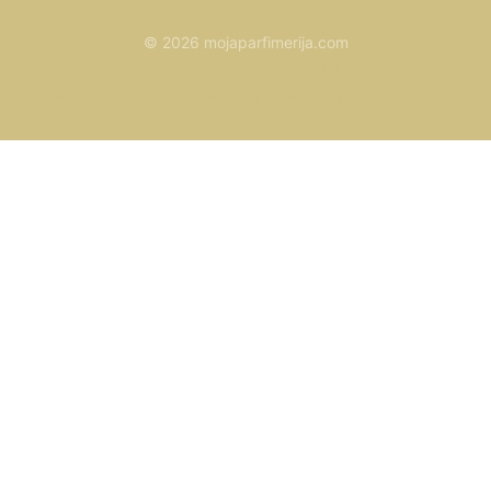
© 2026 mojaparfimerija.com
www.parfemicene.com
www.kucaluksuza.com
www.naocarezasuncecene.com
www.kozmetikasminka.com