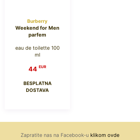
Burberry
Weekend for Men
parfem
eau de toilette 100
ml
EUR
44
BESPLATNA
DOSTAVA
Zapratite nas na Facebook-u
klikom ovde