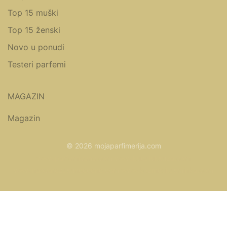
Top 15 muški
Top 15 ženski
Novo u ponudi
Testeri parfemi
MAGAZIN
Magazin
© 2026 mojaparfimerija.com
www.parfemicene.com
www.kucaluksuza.com
www.naocarezasuncecene.com
www.kozmetikasminka.com