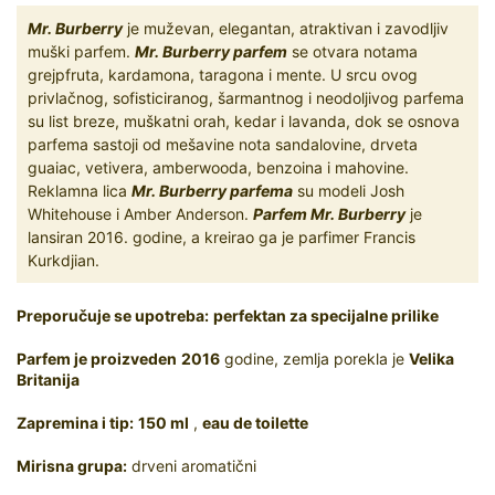
Mr. Burberry
je muževan, elegantan, atraktivan i zavodljiv
muški parfem.
Mr. Burberry parfem
se otvara notama
grejpfruta, kardamona, taragona i mente. U srcu ovog
privlačnog, sofisticiranog, šarmantnog i neodoljivog parfema
su list breze, muškatni orah, kedar i lavanda, dok se osnova
parfema sastoji od mešavine nota sandalovine, drveta
guaiac, vetivera, amberwooda, benzoina i mahovine.
Reklamna lica
Mr. Burberry parfema
su modeli Josh
Whitehouse i Amber Anderson.
Parfem Mr. Burberry
je
lansiran 2016. godine, a kreirao ga je parfimer Francis
Kurkdjian.
Preporučuje se upotreba:
perfektan za specijalne prilike
Parfem je proizveden
2016
godine, zemlja porekla je
Velika
Britanija
Zapremina i tip:
150 ml
,
eau de toilette
Mirisna grupa:
drveni aromatični