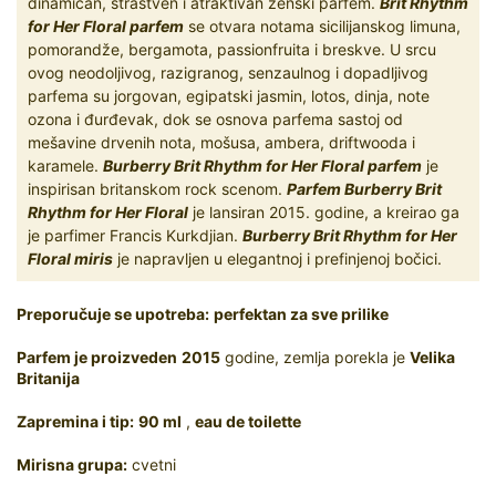
dinamičan, strastven i atraktivan ženski parfem.
Brit Rhythm
for Her Floral parfem
se otvara notama sicilijanskog limuna,
pomorandže, bergamota, passionfruita i breskve. U srcu
ovog neodoljivog, razigranog, senzaulnog i dopadljivog
parfema su jorgovan, egipatski jasmin, lotos, dinja, note
ozona i đurđevak, dok se osnova parfema sastoj od
mešavine drvenih nota, mošusa, ambera, driftwooda i
karamele.
Burberry Brit Rhythm for Her Floral parfem
je
inspirisan britanskom rock scenom.
Parfem Burberry Brit
Rhythm for Her Floral
je lansiran 2015. godine, a kreirao ga
je parfimer Francis Kurkdjian.
Burberry Brit Rhythm for Her
Floral miris
je napravljen u elegantnoj i prefinjenoj bočici.
Preporučuje se upotreba:
perfektan za sve prilike
Parfem je proizveden
2015
godine, zemlja porekla je
Velika
Britanija
Zapremina i tip:
90 ml
,
eau de toilette
Mirisna grupa:
cvetni