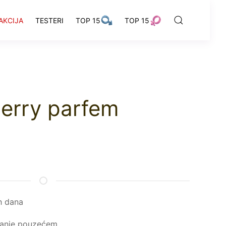
AKCIJA
TESTERI
TOP 15
TOP 15
erry parfem
h dana
ćanje pouzećem