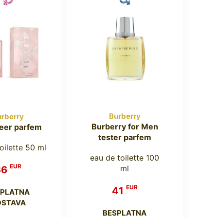
Burberry
rberry
Burberry for Men
heer parfem
tester parfem
oilette 50 ml
eau de toilette 100
EUR
ml
36
EUR
41
SPLATNA
OSTAVA
BESPLATNA