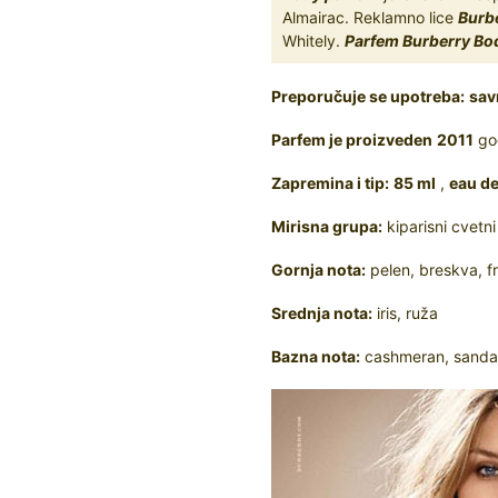
Almairac. Reklamno lice
Burb
Whitely.
Parfem Burberry Bo
Preporučuje se upotreba:
sav
Parfem je proizveden
2011
god
Zapremina i tip:
85 ml
,
eau d
Mirisna grupa:
kiparisni cvetni
Gornja nota:
pelen, breskva, fr
Srednja nota:
iris, ruža
Bazna nota:
cashmeran, sandal