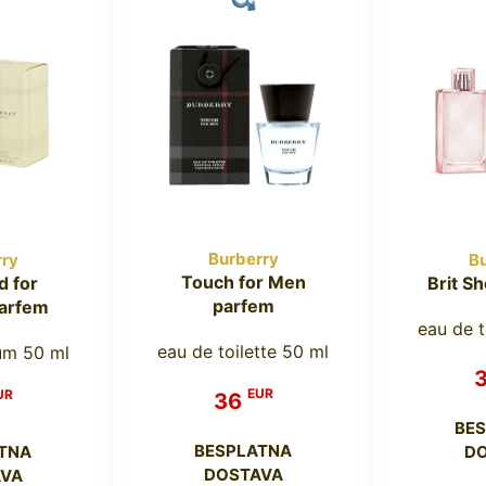
Burberry
rry
Bu
Touch for Men
 for
Brit S
parfem
arfem
eau de t
eau de toilette 50 ml
um 50 ml
EUR
UR
36
BE
BESPLATNA
TNA
D
DOSTAVA
VA