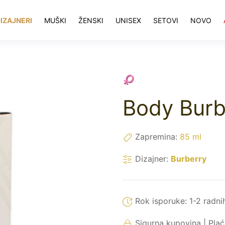
IZAJNERI
MUŠKI
ŽENSKI
UNISEX
SETOVI
NOVO
Body Burb
Zapremina:
85 ml
Dizajner:
Burberry
Rok isporuke:
1-2 radni
Sigurna kupovina | Pla