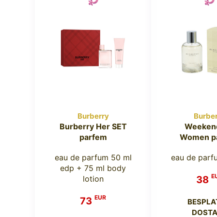
Burberry
Burbe
Burberry Her SET
Weekend
parfem
Women p
eau de parfum 50 ml
eau de parf
edp + 75 ml body
E
lotion
38
EUR
73
BESPLA
DOSTA