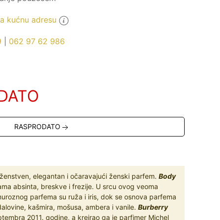
 kućnu adresu
9
|
062 97 62 986
DATO
RASPRODATO
 ženstven, elegantan i očaravajući ženski parfem.
Body
ma absinta, breskve i frezije. U srcu ovog veoma
muroznog parfema su ruža i iris, dok se osnova parfema
dalovine, kašmira, mošusa, ambera i vanile.
Burberry
eptembra 2011. godine, a kreirao ga je parfimer Michel