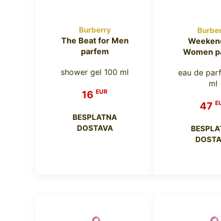
Burberry
Burbe
The Beat for Men
Weekend
parfem
Women p
shower gel 100 ml
eau de par
ml
EUR
16
E
47
BESPLATNA
DOSTAVA
BESPLA
DOSTA