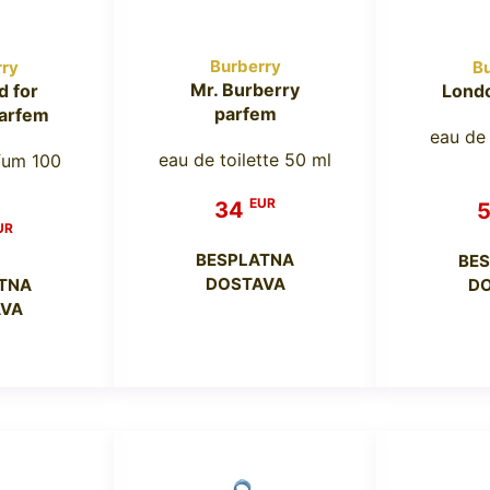
Burberry
rry
Bu
Mr. Burberry
 for
Lond
parfem
arfem
eau de
eau de toilette 50 ml
fum 100
EUR
34
UR
BESPLATNA
BE
DOSTAVA
TNA
D
VA