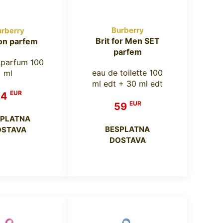
Burberry
rberry
Brit for Men SET
on parfem
parfem
 parfum 100
eau de toilette 100
ml
ml edt + 30 ml edt
EUR
54
EUR
59
SPLATNA
BESPLATNA
OSTAVA
DOSTAVA