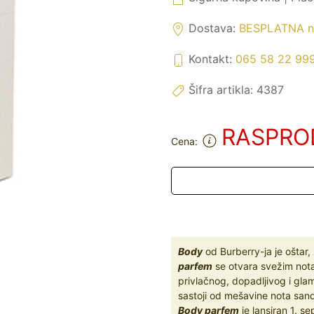
Dostava:
BESPLATNA na
Kontakt:
065 58 22 99
Šifra artikla:
4387
RASPRO
Cena:
Body
od Burberry-ja je oštar,
parfem
se otvara svežim nota
privlačnog, dopadljivog i gla
sastoji od mešavine nota san
Body parfem
je lansiran 1. s