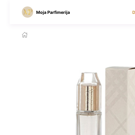
Moja Parfimerija
D