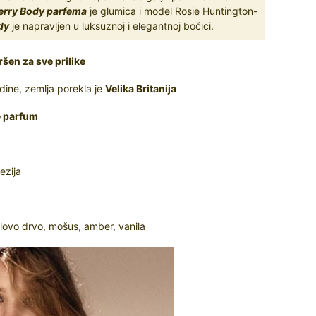
erry Body parfema
je glumica i model Rosie Huntington-
dy
je napravljen u luksuznoj i elegantnoj bočici.
ršen za sve prilike
ine, zemlja porekla je
Velika Britanija
e parfum
ezija
ovo drvo, mošus, amber, vanila