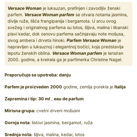
Versace Woman
je luksuzan, prefinjen i zavodljiv ženski
parfem.
Versace Woman parfem
se otvara notama jasmina,
divlje ruže, lišća frangipanija i bergamota. U srcu ovog
svežeg i originalnog parfema su lotos, šljiva, malina i libanski
plavi kedar, dok osnovu parfema sačinjavaju note mošusa,
sivog ambera i drveta hinoki.
Parfem Versace Woman
je
napravljen u luksuznoj i elegantnoj bočici, koja predstavlja
lepotu ženskih oblina.
Versace Woman parfem
je lansiran
2000. godine, a kreirala ga je parfimerka Christine Nagel.
Preporučuje se upotreba:
danju
Parfem je proizveden
2000
godine, zemlja porekla je
Italija
Zapremina i tip:
30 ml
,
eau de parfum
Mirisna grupa:
cvetni drveni mošusni
Gornja nota:
listovi jasmina, bergamot, ruža
Srednja nota:
šljiva, malina, kedar, lotos