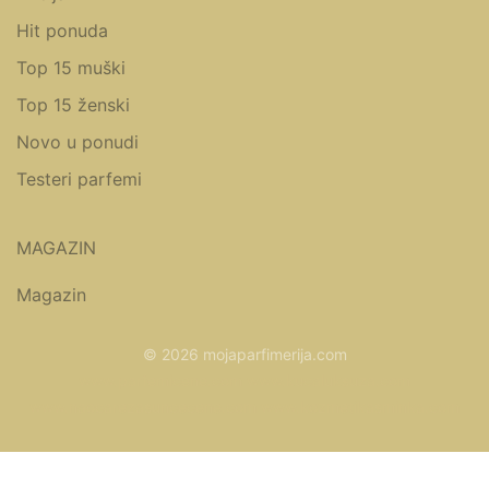
Hit ponuda
Top 15 muški
Top 15 ženski
Novo u ponudi
Testeri parfemi
MAGAZIN
Magazin
© 2026 mojaparfimerija.com
www.parfemicene.com
www.kucaluksuza.com
www.naocarezasuncecene.com
www.kozmetikasminka.com