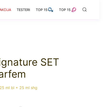
AKCIJA
TESTERI
TOP 15
TOP 15
ignature SET
arfem
25 ml bl + 25 ml shg