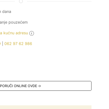
h dana
ćanje pouzećem
 kućnu adresu
9
|
062 97 62 986
PORUČI ONLINE OVDE