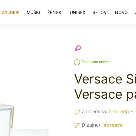
IZAJNERI
MUŠKI
ŽENSKI
UNISEX
SETOVI
NOVO
Dostupno odmah
Versace S
Versace p
Zapremina:
5 ml edp + 
Dizajner:
Versace