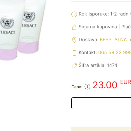
Rok isporuke:
1-2 radni
Sigurna kupovina | Pla
Dostava:
BESPLATNA na
Kontakt:
065 58 22 99
Šifra artikla:
1474
EUR
23.00
Cena: