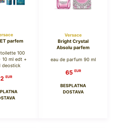
ersace
Versace
SET parfem
Bright Crystal
Absolu parfem
toilette 100
+ 10 ml edt +
eau de parfum 90 ml
 deostick
EUR
65
EUR
72
BESPLATNA
SPLATNA
DOSTAVA
OSTAVA