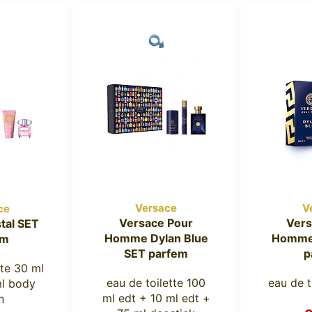
Versace
V
ce
Versace Pour
Vers
tal SET
Homme Dylan Blue
Homme 
em
SET parfem
p
tte 30 ml
eau de toilette 100
eau de t
ml body
ml edt + 10 ml edt +
n