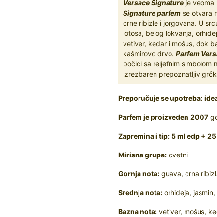
Versace Signature
je veoma ž
Signature parfem
se otvara 
crne ribizle i jorgovana. U s
lotosa, belog lokvanja, orhide
vetiver, kedar i mošus, dok b
kašmirovo drvo.
Parfem Vers
bočici sa reljefnim simbolom 
izrezbaren prepoznatljiv grčk
Preporučuje se upotreba:
idea
Parfem je proizveden
2007
go
Zapremina i tip:
5 ml edp + 25
Mirisna grupa:
cvetni
Gornja nota:
guava, crna ribizl
Srednja nota:
orhideja, jasmin, 
Bazna nota:
vetiver, mošus, ke