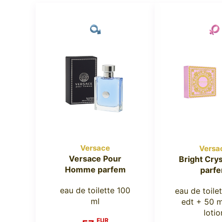
Versace
Versa
Versace Pour
Bright Crys
Homme parfem
parf
eau de toilette 100
eau de toile
ml
edt + 50 
lotio
EUR