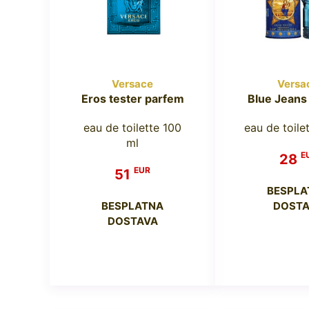
Versace
Versa
Eros tester parfem
Blue Jeans
eau de toilette 100
eau de toile
ml
E
28
EUR
51
BESPLA
BESPLATNA
DOSTA
DOSTAVA