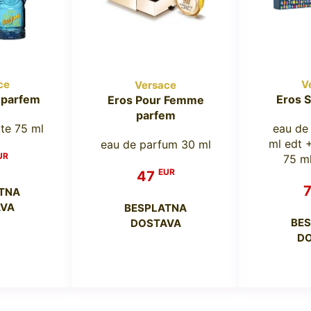
ce
V
Versace
 parfem
Eros 
Eros Pour Femme
parfem
tte 75 ml
eau de 
ml edt 
eau de parfum 30 ml
UR
75 ml
EUR
47
TNA
VA
BESPLATNA
BE
DOSTAVA
D