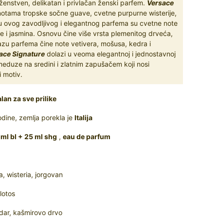
enstven, delikatan i privlačan ženski parfem.
Versace
notama tropske sočne guave, cvetne purpurne wisterije,
rcu ovog zavodljivog i elegantnog parfema su cvetne note
je i jasmina. Osnovu čine više vrsta plemenitog drveća,
azu parfema čine note vetivera, mošusa, kedra i
ace Signature
dolazi u veoma elegantnoj i jednostavnoj
meduze na sredini i zlatnim zapušačem koji nosi
i motiv.
lan za sve prilike
dine, zemlja porekla je
Italija
 ml bl + 25 ml shg
,
eau de parfum
a, wisteria, jorgovan
lotos
dar, kašmirovo drvo