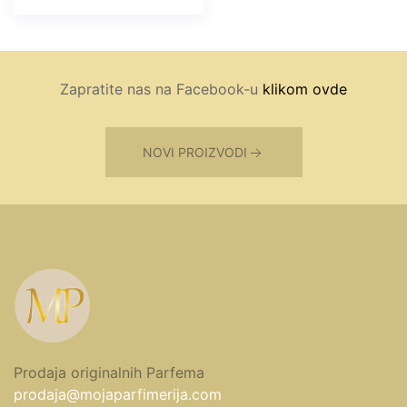
Zapratite nas na Facebook-u
klikom ovde
NOVI PROIZVODI
Prodaja originalnih Parfema
prodaja@mojaparfimerija.com