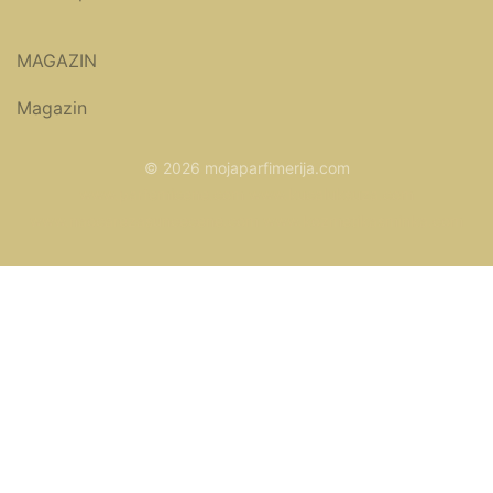
MAGAZIN
Magazin
© 2026 mojaparfimerija.com
www.parfemicene.com
www.kucaluksuza.com
www.naocarezasuncecene.com
www.kozmetikasminka.com