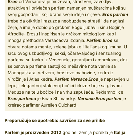
Eros
od Versace-a je muževan, strastven, zavodljiv,
atraktivan i privlačan parfem namenjen muškarcima koji su
svoji gospodari i koji brane svoje ideje i ciljeve.
Eros parfem
treba da otkritje i razuzda neobuzdane strasti i da naglasi
želje, a ime je dobio po grčkom Bogu ljubavi i sinu Boginje
Afrodite- Erosu i inspirisan je grčkom mitologijom kao i
mnoga prethodna Versaceova izdanja.
Parfem Eros
se
otvara notama mente, zelene jabuke i italijanskog limuna. U
srcu ovog uzbudljivog, seksi, očaravajućeg i senzualnog
parfema su tonka iz Venecuele, geranijum i ambroksan, dok
se osnova parfema sastoji od mešavine nota vanile sa
Madagaskara, vetivera, hrastove mahovine, kedra iz
Virdžinije i Atlas kedra.
Parfem Versace Eros
je napravljen u
lepoj i elegantnoj staklenoj bočici tirkizne boje sa glavom
Meduze na telu bočice i na vrhu zapušača. Reklamno lice
Eros parfema
je Brian Shimansky.
Versace Eros parfem
je
kreirao parfimer Aurelien Guichard.
Preporučuje se upotreba:
savršen za sve prilike
Parfem je proizveden
2012
godine, zemlja porekla je
Italija