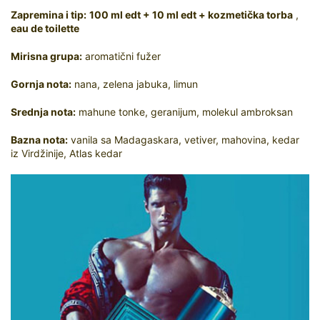
Zapremina i tip:
100 ml edt + 10 ml edt + kozmetička torba
,
eau de toilette
Mirisna grupa:
aromatični fužer
Gornja nota:
nana, zelena jabuka, limun
Srednja nota:
mahune tonke, geranijum, molekul ambroksan
Bazna nota:
vanila sa Madagaskara, vetiver, mahovina, kedar
iz Virdžinije, Atlas kedar