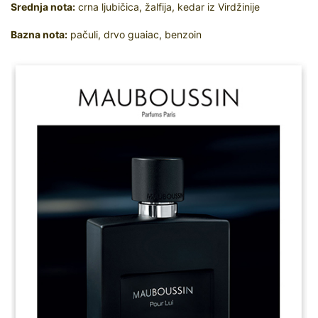
Srednja nota:
crna ljubičica, žalfija, kedar iz Virdžinije
Bazna nota:
pačuli, drvo guaiac, benzoin