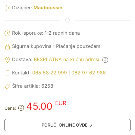
Dizajner:
Mauboussin
Rok isporuke:
1-2 radnih dana
Sigurna kupovina | Plaćanje pouzećem
Dostava:
BESPLATNA na kućnu adresu
Kontakt:
065 58 22 999
|
062 97 62 986
Šifra artikla:
6258
EUR
45.00
Cena:
PORUČI ONLINE OVDE