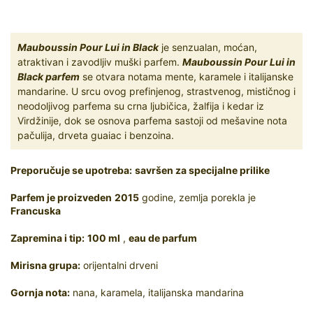
Mauboussin Pour Lui in Black
je senzualan, moćan,
atraktivan i zavodljiv muški parfem.
Mauboussin Pour Lui in
Black parfem
se otvara notama mente, karamele i italijanske
mandarine. U srcu ovog prefinjenog, strastvenog, mističnog i
neodoljivog parfema su crna ljubičica, žalfija i kedar iz
Virdžinije, dok se osnova parfema sastoji od mešavine nota
pačulija, drveta guaiac i benzoina.
Preporučuje se upotreba:
savršen za specijalne prilike
Parfem je proizveden
2015
godine, zemlja porekla je
Francuska
Zapremina i tip:
100 ml
,
eau de parfum
Mirisna grupa:
orijentalni drveni
Gornja nota:
nana, karamela, italijanska mandarina