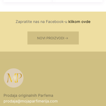
Zapratite nas na Facebook-u
klikom ovde
NOVI PROIZVODI
Prodaja originalnih Parfema
prodaja@mojaparfimerija.com