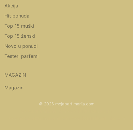
Akcija
Hit ponuda
Top 15 muški
Top 15 ženski
Novo u ponudi
Testeri parfemi
MAGAZIN
Magazin
© 2026 mojaparfimerija.com
www.parfemicene.com
www.kucaluksuza.com
www.naocarezasuncecene.com
www.kozmetikasminka.com