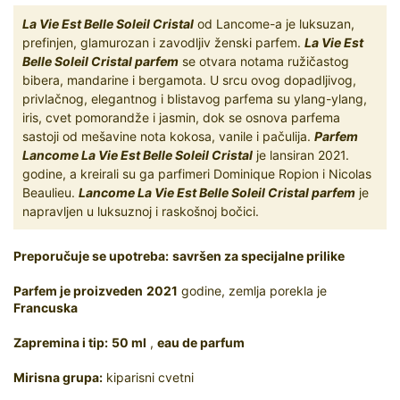
La Vie Est Belle Soleil Cristal
od Lancome-a je luksuzan,
prefinjen, glamurozan i zavodljiv ženski parfem.
La Vie Est
Belle Soleil Cristal parfem
se otvara notama ružičastog
bibera, mandarine i bergamota. U srcu ovog dopadljivog,
privlačnog, elegantnog i blistavog parfema su ylang-ylang,
iris, cvet pomorandže i jasmin, dok se osnova parfema
sastoji od mešavine nota kokosa, vanile i pačulija.
Parfem
Lancome La Vie Est Belle Soleil Cristal
je lansiran 2021.
godine, a kreirali su ga parfimeri Dominique Ropion i Nicolas
Beaulieu.
Lancome La Vie Est Belle Soleil Cristal parfem
je
napravljen u luksuznoj i raskošnoj bočici.
Preporučuje se upotreba:
savršen za specijalne prilike
Parfem je proizveden
2021
godine, zemlja porekla je
Francuska
Zapremina i tip:
50 ml
,
eau de parfum
Mirisna grupa:
kiparisni cvetni