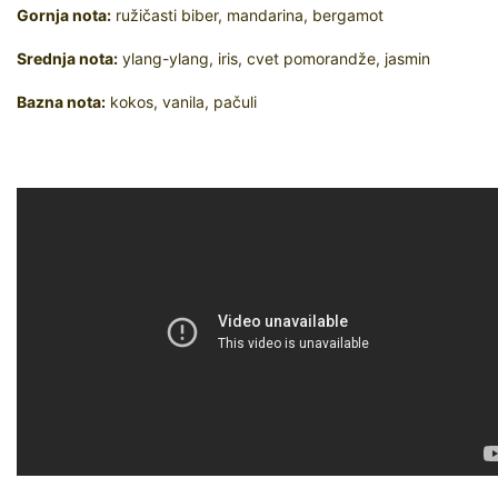
Gornja nota:
ružičasti biber, mandarina, bergamot
Srednja nota:
ylang-ylang, iris, cvet pomorandže, jasmin
Bazna nota:
kokos, vanila, pačuli