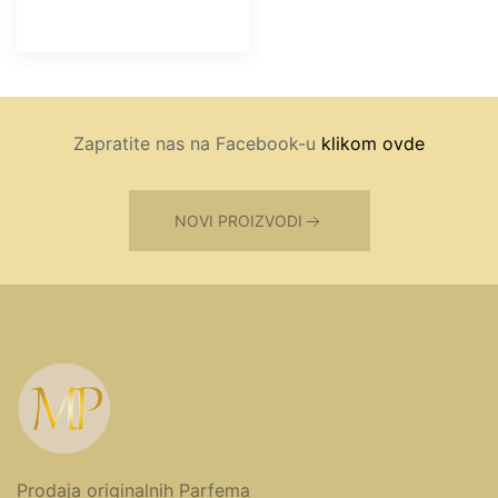
Zapratite nas na Facebook-u
klikom ovde
NOVI PROIZVODI
Prodaja originalnih Parfema