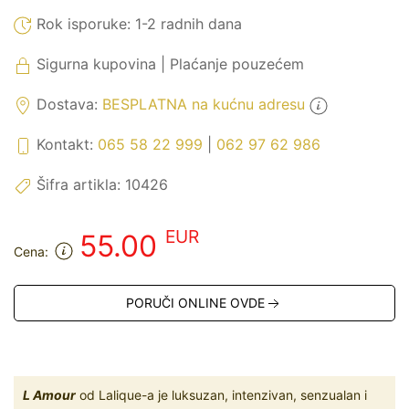
Rok isporuke:
1-2 radnih dana
Sigurna kupovina | Plaćanje pouzećem
Dostava:
BESPLATNA na kućnu adresu
Kontakt:
065 58 22 999
|
062 97 62 986
Šifra artikla:
10426
EUR
55.00
Cena:
PORUČI ONLINE OVDE
L Amour
od Lalique-a je luksuzan, intenzivan, senzualan i