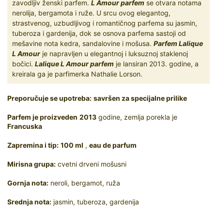
zavodljiv ženski parfem.
L Amour parfem
se otvara notama
nerolija, bergamota i ruže. U srcu ovog elegantog,
strastvenog, uzbudljivog i romantičnog parfema su jasmin,
tuberoza i gardenija, dok se osnova parfema sastoji od
mešavine nota kedra, sandalovine i mošusa.
Parfem Lalique
L Amour
je napravljen u elegantnoj i luksuznoj staklenoj
bočici.
Lalique L Amour parfem
je lansiran 2013. godine, a
kreirala ga je parfimerka Nathalie Lorson.
Preporučuje se upotreba:
savršen za specijalne prilike
Parfem je proizveden
2013
godine, zemlja porekla je
Francuska
Zapremina i tip:
100 ml
,
eau de parfum
Mirisna grupa:
cvetni drveni mošusni
Gornja nota:
neroli, bergamot, ruža
Srednja nota:
jasmin, tuberoza, gardenija