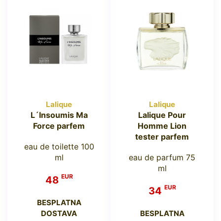
Lalique
Lalique
L´Insoumis Ma
Lalique Pour
Force parfem
Homme Lion
tester parfem
eau de toilette 100
ml
eau de parfum 75
ml
EUR
48
EUR
34
BESPLATNA
DOSTAVA
BESPLATNA