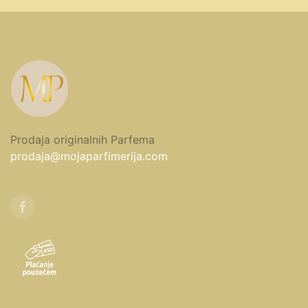
Prodaja originalnih Parfema
prodaja@mojaparfimerija.com