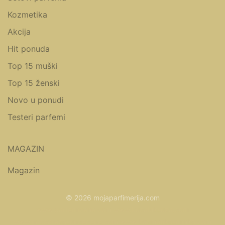
Kozmetika
Akcija
Hit ponuda
Top 15 muški
Top 15 ženski
Novo u ponudi
Testeri parfemi
MAGAZIN
Magazin
© 2026 mojaparfimerija.com
www.parfemicene.com
www.kucaluksuza.com
www.naocarezasuncecene.com
www.kozmetikasminka.com