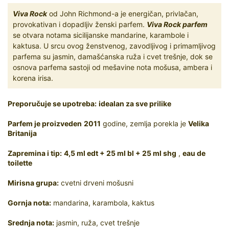
Viva Rock
od John Richmond-a je energičan, privlačan,
provokativan i dopadljiv ženski parfem.
Viva Rock parfem
se otvara notama sicilijanske mandarine, karambole i
kaktusa. U srcu ovog ženstvenog, zavodljivog i primamljivog
parfema su jasmin, damašćanska ruža i cvet trešnje, dok se
osnova parfema sastoji od mešavine nota mošusa, ambera i
korena irisa.
Preporučuje se upotreba:
idealan za sve prilike
Parfem je proizveden
2011
godine, zemlja porekla je
Velika
Britanija
Zapremina i tip:
4,5 ml edt + 25 ml bl + 25 ml shg
,
eau de
toilette
Mirisna grupa:
cvetni drveni mošusni
Gornja nota:
mandarina, karambola, kaktus
Srednja nota:
jasmin, ruža, cvet trešnje