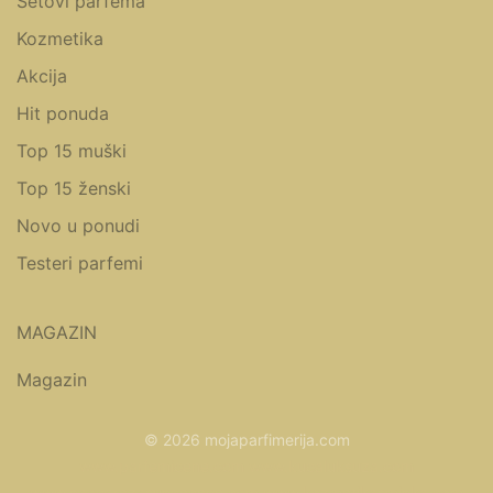
Setovi parfema
Kozmetika
Akcija
Hit ponuda
Top 15 muški
Top 15 ženski
Novo u ponudi
Testeri parfemi
MAGAZIN
Magazin
© 2026 mojaparfimerija.com
www.parfemicene.com
www.kucaluksuza.com
www.naocarezasuncecene.com
www.kozmetikasminka.com