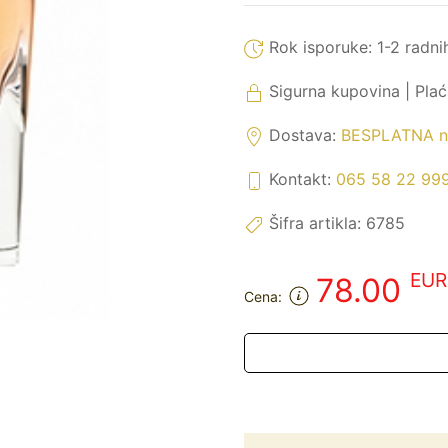
Rok isporuke:
1-2 radni
Sigurna kupovina | Pla
Dostava:
BESPLATNA na
Kontakt:
065 58 22 99
Šifra artikla:
6785
EUR
78.00
Cena: