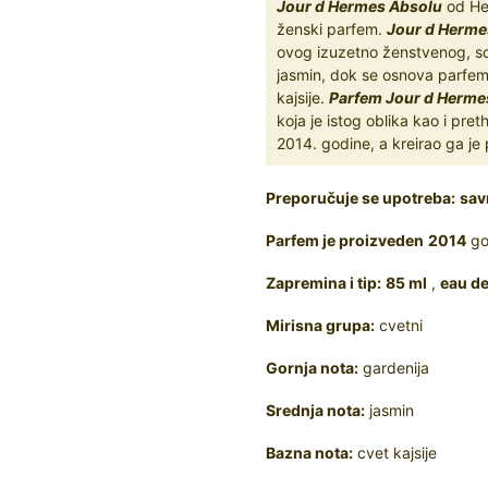
Jour d Hermes Absolu
od Her
ženski parfem.
Jour d Herme
ovog izuzetno ženstvenog, so
jasmin, dok se osnova parfema
kajsije.
Parfem Jour d Herme
koja je istog oblika kao i pre
2014. godine, a kreirao ga je
Preporučuje se upotreba:
sav
Parfem je proizveden
2014
go
Zapremina i tip:
85 ml
,
eau d
Mirisna grupa:
cvetni
Gornja nota:
gardenija
Srednja nota:
jasmin
Bazna nota:
cvet kajsije