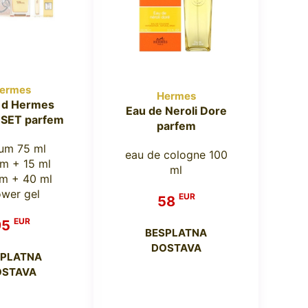
ermes
Hermes
 d Hermes
Eau de Neroli Dore
 SET parfem
parfem
um 75 ml
eau de cologne 100
m + 15 ml
ml
m + 40 ml
wer gel
EUR
58
EUR
95
BESPLATNA
DOSTAVA
SPLATNA
OSTAVA