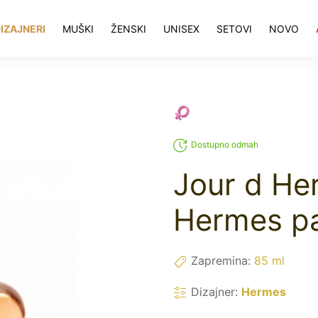
IZAJNERI
MUŠKI
ŽENSKI
UNISEX
SETOVI
NOVO
Dostupno odmah
Jour d He
Hermes p
Zapremina:
85 ml
Dizajner:
Hermes