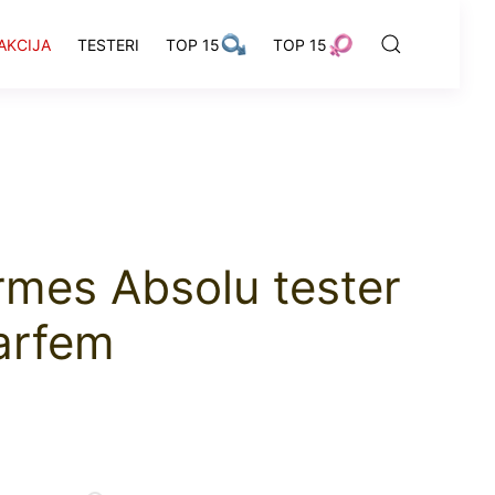
AKCIJA
TESTERI
TOP 15
TOP 15
rmes Absolu tester
arfem