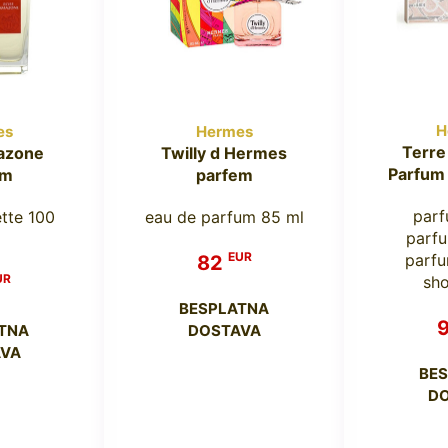
H
es
Hermes
Terre
azone
Twilly d Hermes
Parfum
em
parfem
parf
ette 100
eau de parfum 85 ml
parfu
EUR
parfu
82
UR
sho
BESPLATNA
TNA
DOSTAVA
VA
BE
D