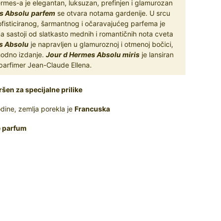
mes-a je elegantan, luksuzan, prefinjen i glamurozan
s Absolu
parfem
se otvara notama gardenije. U srcu
fisticiranog, šarmantnog i očaravajućeg parfema je
 sastoji od slatkasto mednih i romantičnih nota cveta
s Absolu
je napravljen u glamuroznoj i otmenoj bočici,
thodno izdanje.
Jour d Hermes Absolu miris
je lansiran
 parfimer Jean-Claude Ellena.
ršen za specijalne prilike
dine, zemlja porekla je
Francuska
e parfum