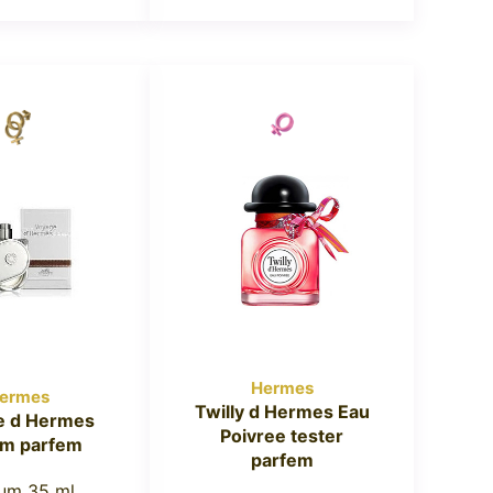
Hermes
ermes
Twilly d Hermes Eau
e d Hermes
Poivree tester
um parfem
parfem
um 35 ml