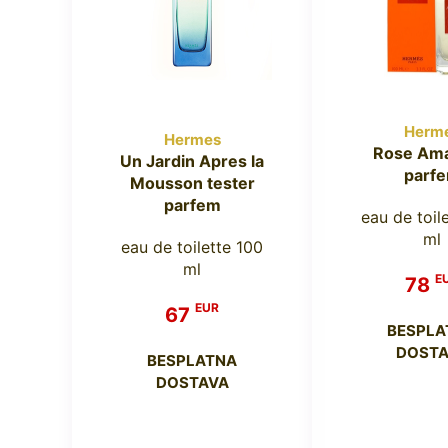
Herm
Hermes
Rose Am
Un Jardin Apres la
parf
Mousson tester
parfem
eau de toil
ml
eau de toilette 100
ml
E
78
EUR
67
BESPLA
DOSTA
BESPLATNA
DOSTAVA