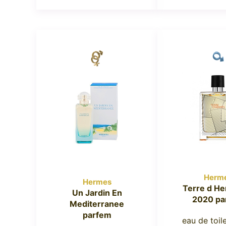
Herm
Hermes
Terre d H
Un Jardin En
2020 pa
Mediterranee
parfem
eau de toil