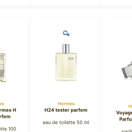
es
Hermes
H
ermes H
H24 tester parfem
Voyag
rfem
Parf
eau de toilette 50 ml
ette 100
parf