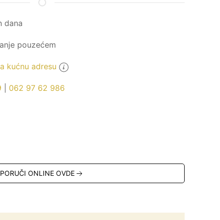
h dana
ćanje pouzećem
 kućnu adresu
9
|
062 97 62 986
PORUČI ONLINE OVDE