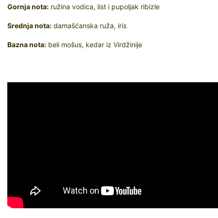
Gornja nota:
ružina vodica, list i pupoljak ribizle
Srednja nota:
damašćanska ruža, iris
Bazna nota:
beli mošus, kedar iz Virdžinije