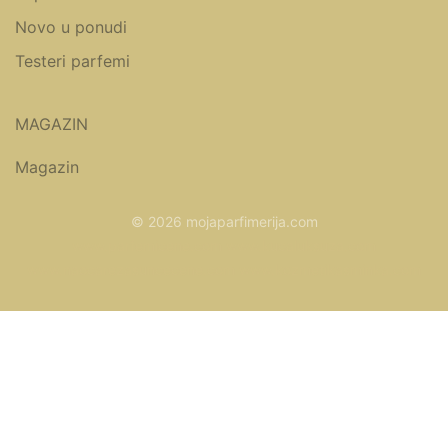
Novo u ponudi
Testeri parfemi
MAGAZIN
Magazin
© 2026 mojaparfimerija.com
www.parfemicene.com
www.kucaluksuza.com
www.naocarezasuncecene.com
www.kozmetikasminka.com