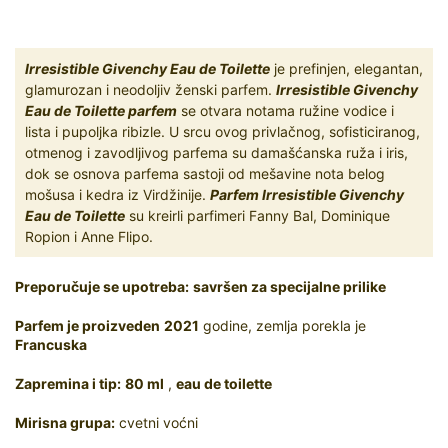
Irresistible Givenchy Eau de Toilette
je prefinjen, elegantan,
glamurozan i neodoljiv ženski parfem.
Irresistible Givenchy
Eau de Toilette parfem
se otvara notama ružine vodice i
lista i pupoljka ribizle. U srcu ovog privlačnog, sofisticiranog,
otmenog i zavodljivog parfema su damašćanska ruža i iris,
dok se osnova parfema sastoji od mešavine nota belog
mošusa i kedra iz Virdžinije.
Parfem Irresistible Givenchy
Eau de Toilette
su kreirli parfimeri Fanny Bal, Dominique
Ropion i Anne Flipo.
Preporučuje se upotreba:
savršen za specijalne prilike
Parfem je proizveden
2021
godine, zemlja porekla je
Francuska
Zapremina i tip:
80 ml
,
eau de toilette
Mirisna grupa:
cvetni voćni