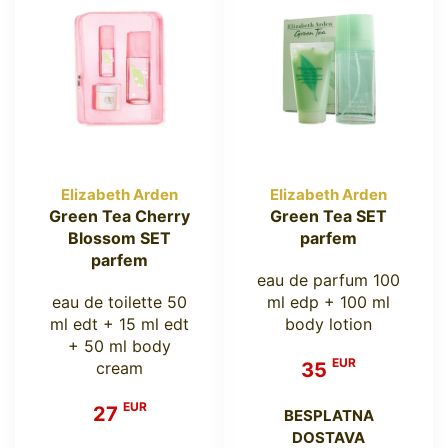
Elizabeth Arden
Elizabeth Arden
Green Tea Cherry
Green Tea SET
Blossom SET
parfem
parfem
eau de parfum 100
eau de toilette 50
ml edp + 100 ml
ml edt + 15 ml edt
body lotion
+ 50 ml body
EUR
cream
35
EUR
27
BESPLATNA
DOSTAVA