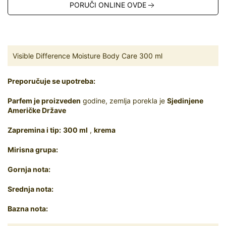
PORUČI ONLINE OVDE
Visible Difference Moisture Body Care 300 ml
Preporučuje se upotreba:
Parfem je proizveden
godine, zemlja porekla je
Sjedinjene
Američke Države
Zapremina i tip:
300 ml
,
krema
Mirisna grupa:
Gornja nota:
Srednja nota:
Bazna nota: