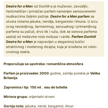
Desire for a Men
od Dunhill-a je muževan, zavodljiv,
harizmatičan i privlačan parfem namenjen samouverenim
muškarcima željnim pažnje.
Desire for a Men parfem
se
otvara notama jabuke, nerolija, bergamota i limuna. U srcu
ovog neodoljivog, šarmantnog, senzualnog i primamljivog
parfema su pačuli, drvo tik i ruža, dok se osnova parfema
sastoji od mešavine nota mošusa i vanile.
Parfem Dunhill
Desire for a Men
je napravljen u elegantnoj bočici
atraktivnog i modernog dizajna, koja je izrađena od rubin-
crvenog stakla.
Preporučuje se upotreba:
romantična atmosfera
Parfem je proizveden
2000
godine, zemlja porekla je
Velika
Britanija
Zapremina i tip:
150 ml
,
eau de toilette
Mirisna grupa:
orijentalni drveni
Gornja nota:
jabuka, neroli, bergamot, limun