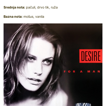
Srednja nota:
pačuli, drvo tik, ruža
Bazna nota:
mošus, vanila