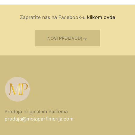
Zapratite nas na Facebook-u
klikom ovde
NOVI PROIZVODI
Prodaja originalnih Parfema
prodaja@mojaparfimerija.com