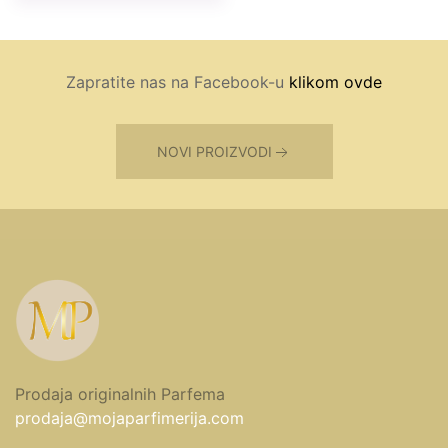
Zapratite nas na Facebook-u
klikom ovde
NOVI PROIZVODI
Prodaja originalnih Parfema
prodaja@mojaparfimerija.com