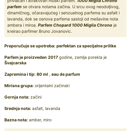
privlačan i atraktivan muški parfem.
1000 Miglia Chrono
parfem
se otvara notama začina. U srcu ovog neodoljivog,
dinamičnog, očaravajućeg i senzualnog parfema su asfalt i
lavanda, dok se osnova parfema sastoji od mešavine nota
ambera i miroa.
Parfem Chopard 1000 Miglia Chrono
je
kreirao parfimer Bruno Jovanovic.
Preporučuje se upotreba:
perfektan za specijalne prilike
Parfem je proizveden
2017
godine, zemlja porekla je
Švajcarska
Zapremina i tip:
80 ml
,
eau de parfum
Mirisna grupa:
orijentalni začinski
Gornja nota:
začini
Srednja nota:
asfalt, lavanda
Bazna nota:
amber, miro