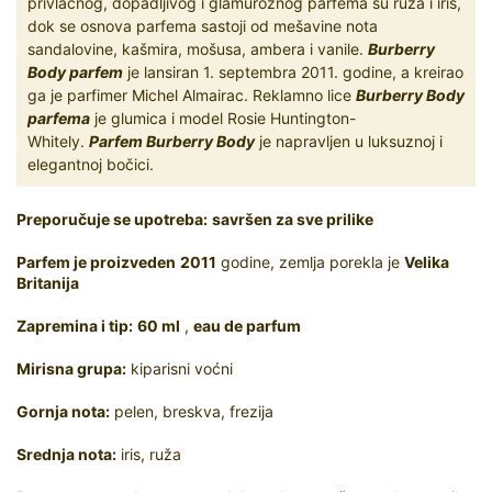
privlačnog, dopadljivog i glamuroznog parfema su ruža i iris,
dok se osnova parfema sastoji od mešavine nota
sandalovine, kašmira, mošusa, ambera i vanile.
Burberry
Body parfem
je lansiran 1. septembra 2011. godine, a kreirao
ga je parfimer Michel Almairac. Reklamno lice
Burberry Body
parfema
je glumica i model Rosie Huntington-
Whitely.
Parfem Burberry Body
je napravljen u luksuznoj i
elegantnoj bočici.
Preporučuje se upotreba:
savršen za sve prilike
Parfem je proizveden
2011
godine, zemlja porekla je
Velika
Britanija
Zapremina i tip:
60 ml
,
eau de parfum
Mirisna grupa:
kiparisni voćni
Gornja nota:
pelen, breskva, frezija
Srednja nota:
iris, ruža