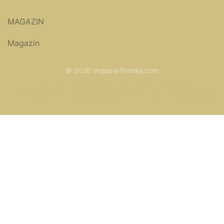
MAGAZIN
Magazin
© 2026 mojaparfimerija.com
www.parfemicene.com
www.kucaluksuza.com
www.naocarezasuncecene.com
www.kozmetikasminka.com