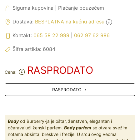
Sigurna kupovina | Plaćanje pouzećem
Dostava:
BESPLATNA na kućnu adresu
Kontakt:
065 58 22 999
|
062 97 62 986
Šifra artikla:
6084
RASPRODATO
Cena:
RASPRODATO
Body
od Burberry-ja je oštar, ženstven, elegantan i
očaravajući ženski parfem.
Body parfem
se otvara svežim
notama absinta, breskve i frezije. U srcu ovog veoma