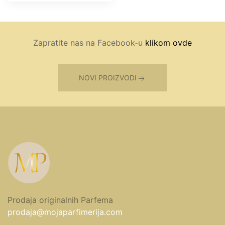
Zapratite nas na Facebook-u
klikom ovde
NOVI PROIZVODI
Prodaja originalnih Parfema
prodaja@mojaparfimerija.com