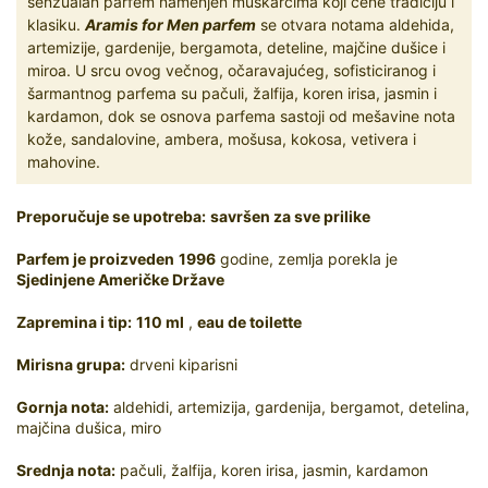
senzualan parfem namenjen muškarcima koji cene tradiciju i
klasiku.
Aramis for Men parfem
se otvara notama aldehida,
artemizije, gardenije, bergamota, deteline, majčine dušice i
miroa. U srcu ovog večnog, očaravajućeg, sofisticiranog i
šarmantnog parfema su pačuli, žalfija, koren irisa, jasmin i
kardamon, dok se osnova parfema sastoji od mešavine nota
kože, sandalovine, ambera, mošusa, kokosa, vetivera i
mahovine.
Preporučuje se upotreba:
savršen za sve prilike
Parfem je proizveden
1996
godine, zemlja porekla je
Sjedinjene Američke Države
Zapremina i tip:
110 ml
,
eau de toilette
Mirisna grupa:
drveni kiparisni
Gornja nota:
aldehidi, artemizija, gardenija, bergamot, detelina,
majčina dušica, miro
Srednja nota:
pačuli, žalfija, koren irisa, jasmin, kardamon