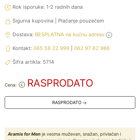
Rok isporuke:
1-2 radnih dana
Sigurna kupovina | Plaćanje pouzećem
Dostava:
BESPLATNA na kućnu adresu
Kontakt:
065 58 22 999
|
062 97 62 986
Šifra artikla:
5714
RASPRODATO
Cena:
RASPRODATO
Aramis for Men
je veoma muževan, snažan, privlačan i