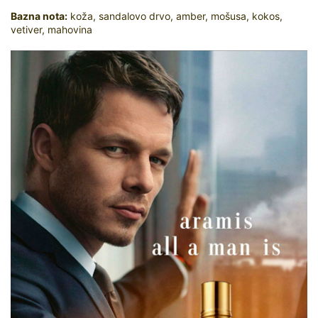
Bazna nota:
koža, sandalovo drvo, amber, mošusa, kokos,
vetiver, mahovina