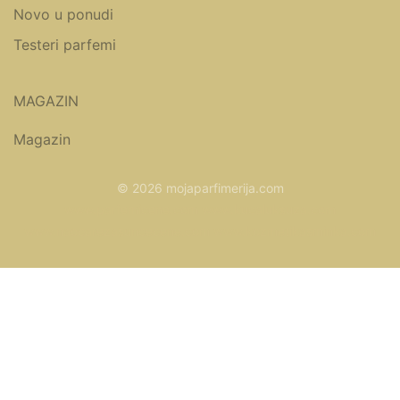
Novo u ponudi
Testeri parfemi
MAGAZIN
Magazin
© 2026 mojaparfimerija.com
www.parfemicene.com
www.kucaluksuza.com
www.naocarezasuncecene.com
www.kozmetikasminka.com