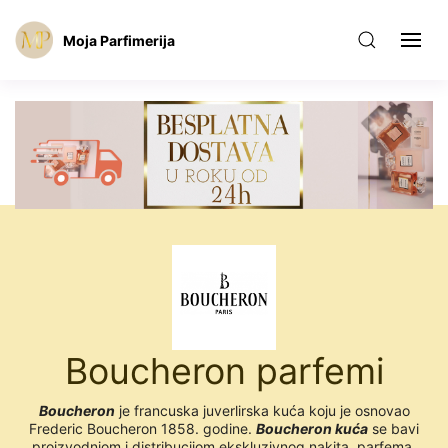
Moja Parfimerija
Boucheron parfemi
Boucheron
je francuska juverlirska kuća koju je osnovao
Frederic Boucheron 1858. godine.
Boucheron kuća
se bavi
proizvodnjom i distribucijom ekskluzivnog nakita, parfema,